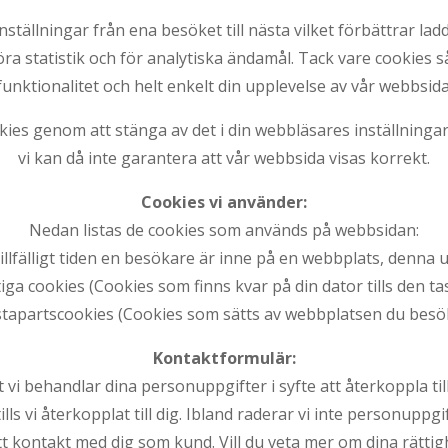
inställningar från ena besöket till nästa vilket förbättrar l
öra statistik och för analytiska ändamål. Tack vare cookies 
funktionalitet och helt enkelt din upplevelse av vår webbsida
cookies genom att stänga av det i din webbläsares inställnin
vi kan då inte garantera att vår webbsida visas korrekt.
Cookies vi använder:
Nedan listas de cookies som används på webbsidan:
llfälligt tiden en besökare är inne på en webbplats, denna
iga cookies (Cookies som finns kvar på din dator tills den tas
stapartscookies (Cookies som sätts av webbplatsen du besök
Kontaktformulär:
i behandlar dina personuppgifter i syfte att återkoppla till
ls vi återkopplat till dig. Ibland raderar vi inte personuppg
tt kontakt med dig som kund. Vill du veta mer om dina rätti