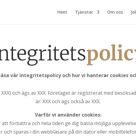
Hem
Tjänster
Om oss
Jo
ntegritets
polic
äsa vår integritetspolicy och hur vi hanterar cookies o
XXX) och ägs av XXX. Företaget är registrerat med besöks
är: XXX och ägs också av XXX.
Varför vi använder cookies:
att förbättra och hela tiden ge dig bästa möjliga upplevelse
 och sparas i din webbläsare på din dator eller mobiltelef