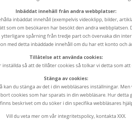
Inbäddat innehåll från andra webbplatser:
lla inbäddat innehåll (exempelvis videoklipp, bilder, artikla
sätt som om besökaren har besökt den andra webbplatsen. D
n ytterligare spårning från tredje part och övervaka din int
tion med detta inbäddade innehåll om du har ett konto och ä
Tillåtelse att använda cookies:
inställda så att de tillåter cookies så tolkar vi detta som at
Stänga av cookies:
s så kan du stänga av det i din webbläsares inställningar. Men
a bort cookies som har sparats in din webbläsare. Hur detta
inns beskrivet om du söker i din specifika webbläsares hjäl
Vill du veta mer om vår integritetspolicy, kontakta XXX.